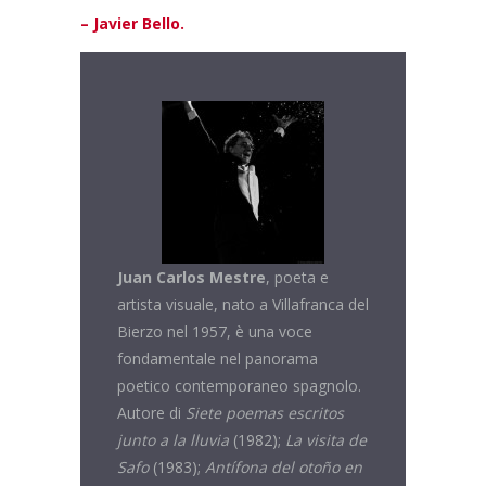
– Javier Bello.
Juan Carlos Mestre
, poeta e
artista visuale, nato a Villafranca del
Bierzo nel 1957, è una voce
fondamentale nel panorama
poetico contemporaneo spagnolo.
Autore di
Siete
poemas escritos
junto a la lluvia
(1982);
La visita de
Safo
(1983);
Antífona del otoño en