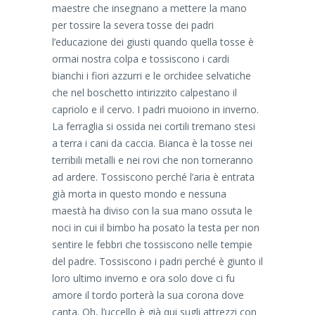
maestre che insegnano a mettere la mano
per tossire la severa tosse dei padri
l’educazione dei giusti quando quella tosse è
ormai nostra colpa e tossiscono i cardi
bianchi i fiori azzurri e le orchidee selvatiche
che nel boschetto intirizzito calpestano il
capriolo e il cervo. I padri muoiono in inverno.
La ferraglia si ossida nei cortili tremano stesi
a terra i cani da caccia. Bianca è la tosse nei
terribili metalli e nei rovi che non torneranno
ad ardere. Tossiscono perché l’aria è entrata
già morta in questo mondo e nessuna
maestà ha diviso con la sua mano ossuta le
noci in cui il bimbo ha posato la testa per non
sentire le febbri che tossiscono nelle tempie
del padre. Tossiscono i padri perché è giunto il
loro ultimo inverno e ora solo dove ci fu
amore il tordo porterà la sua corona dove
canta. Oh, l’uccello è già qui sugli attrezzi con