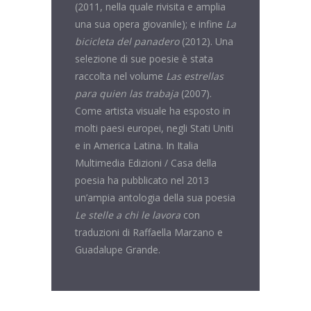
(2011, nella quale rivisita e amplia
una sua opera giovanile); e infine
La
bicicleta del panadero
(2012). Una
selezione di sue poesie è stata
raccolta nel volume
Las estrellas
para quien las trabaja
(2007).
Come artista visuale ha esposto in
molti paesi europei, negli Stati Uniti
e in America Latina. In Italia
Multimedia Edizioni / Casa della
poesia ha pubblicato nel 2013
un’ampia antologia della sua poesia
Le
stelle a chi le lavora
con
traduzioni di Raffaella Marzano e
Guadalupe Grande.