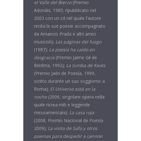
el Valle del Bierzo
(Premio
Adonáis, 1985; ripubblicato nel
2003 con un cd nel quale l’autore
recita le sue poesie accompagnato
da Amancio Prada e altri amici
musicisti);
Las páginas del fuego
(1987);
La poesía ha caído en
desgracia
(Premio Jaime Gil de
Biedma, 1992);
La
tumba de Keats
(Premio Jaén de Poesía, 1999,
scritto durante un suo soggiorno a
Roma);
El Universo está en la
noche
(2006, singolare opera nella
quale ricrea miti e leggende
mesoamericani);
La casa roja
(2008, Premio Nacional de Poesía
2009);
La visita de Safo y otros
poemas para despedir a Lennon