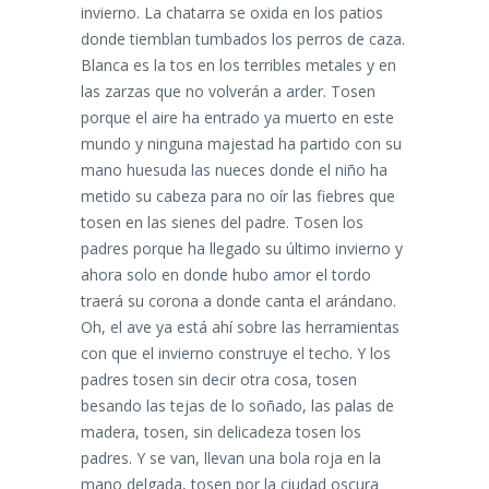
invierno. La chatarra se oxida en los patios
donde tiemblan tumbados los perros de caza.
Blanca es la tos en los terribles metales y en
las zarzas que no volverán a arder. Tosen
porque el aire ha entrado ya muerto en este
mundo y ninguna majestad ha partido con su
mano huesuda las nueces donde el niño ha
metido su cabeza para no oír las fiebres que
tosen en las sienes del padre. Tosen los
padres porque ha llegado su último invierno y
ahora solo en donde hubo amor el tordo
traerá su corona a donde canta el arándano.
Oh, el ave ya está ahí sobre las herramientas
con que el invierno construye el techo. Y los
padres tosen sin decir otra cosa, tosen
besando las tejas de lo soñado, las palas de
madera, tosen, sin delicadeza tosen los
padres. Y se van, llevan una bola roja en la
mano delgada, tosen por la ciudad oscura