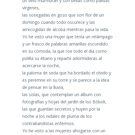
un velo murmuran y son bellas como pálidas
vírgenes,
las sosegadas en gozo que son flor de un
domingo cuando todo oscurece y las
arrecogidas de alcoba mientras pasa la vida.
Yo he visto una mujer que tenía un relámpago
y un frasco de palabras amarillas escondido
en su cómoda, la que roe todo el día como
polilla su ébano y reparte adormideras al
acercarse la noche,
la paloma de seda que ha bordado el olvido y
es peremne en su torre y se parece a la idea
de pensar en la lluvia,
las solas, que contemplan un álbum con
fotografías y hojas del jardín de los Bóboli,
las que guardan secretos y huyen por la
noche a los nidales de pluma de los
contrabandistas enfermos.
Yo he visto a las mujeres ahogarse con un