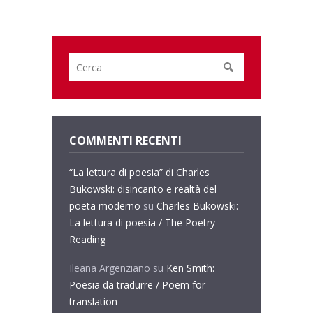
COMMENTI RECENTI
“La lettura di poesia” di Charles
Bukowski: disincanto e realtà del
poeta moderno
su
Charles Bukowski:
La lettura di poesia / The Poetry
Reading
Ileana Argenziano
su
Ken Smith:
Poesia da tradurre / Poem for
translation