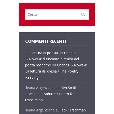
COMMENTI RECENTI
“La lettura di poesia” di Charles
Bukowski: disincanto e realtà del
poeta moderno
su
Charles Bukowski:
La lettura di poesia / The Poetry
Reading
Ileana Argenziano
su
Ken Smith:
Poesia da tradurre / Poem for
translation
Ileana Argenziano
su
Jack Hirschman: