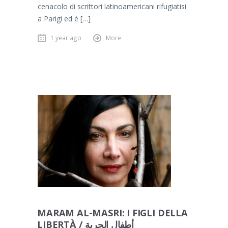
cenacolo di scrittori latinoamericani rifugiatisi
a Parigi ed è […]
1 year ago
More
MARAM AL-MASRI: I FIGLI DELLA
LIBERTÀ / أطفال الحرية