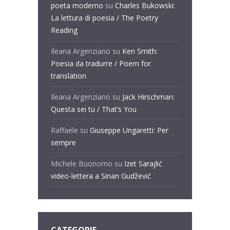
poeta moderno
su
Charles Bukowski:
La lettura di poesia / The Poetry
Reading
Ileana Argenziano
su
Ken Smith:
Poesia da tradurre / Poem for
translation
Ileana Argenziano
su
Jack Hirschman:
Questa sei tu / That’s You
Raffaele
su
Giuseppe Ungaretti: Per
sempre
Michele Buonomo
su
Izet Sarajlić
video-lettera a Sinan Gudžević
CATEGORIE