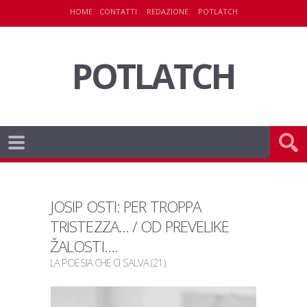
HOME
CONTATTI
REDAZIONE
POTLATCH
POTLATCH
JOSIP OSTI: PER TROPPA
TRISTEZZA… / OD PREVELIKE
ŽALOSTI…
.
LA POESIA CHE CI SALVA (21)
.