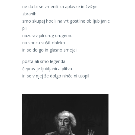
ne da bi se zmenili za aplavze in žvižge
zbranih
smo skupaj hodili na vrt gostilne ob ljubljanici
pili
nazdravljali drug drugemu
na soncu sušili obleko
in se dolgo in glasno smejali
postajali smo legenda
čeprav je ljubljanica plitva
in se v njej že dolgo nihče ni utopil