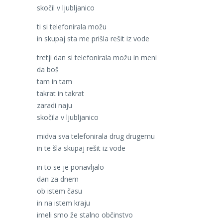
skočil v ljubljanico
ti si telefonirala možu
in skupaj sta me prišla rešit iz vode
tretji dan si telefonirala možu in meni
da boš
tam in tam
takrat in takrat
zaradi naju
skočila v ljubljanico
midva sva telefonirala drug drugemu
in te šla skupaj rešit iz vode
in to se je ponavljalo
dan za dnem
ob istem času
in na istem kraju
imeli smo že stalno občinstvo