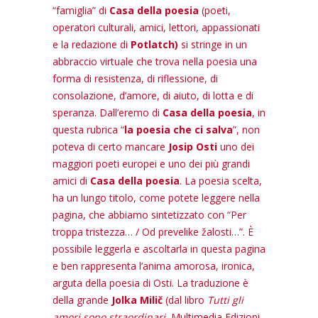
“famiglia” di
Casa della poesia
(poeti,
operatori culturali, amici, lettori, appassionati
e la redazione di
Potlatch)
si stringe in un
abbraccio virtuale che trova nella poesia una
forma di resistenza, di riflessione, di
consolazione, d’amore, di aiuto, di lotta e di
speranza. Dall’eremo di
Casa della poesia
, in
questa rubrica “
la poesia che ci salva
”, non
poteva di certo mancare
Josip Osti
uno dei
maggiori poeti europei e uno dei più grandi
amici di
Casa della poesia
. La poesia scelta,
ha un lungo titolo, come potete leggere nella
pagina, che abbiamo sintetizzato con “Per
troppa tristezza… / Od prevelike žalosti…”. È
possibile leggerla e ascoltarla in questa pagina
e ben rappresenta l’anima amorosa, ironica,
arguta della poesia di Osti. La traduzione è
della grande
Jolka Milič
(dal libro
Tutti gli
amori sono straordinari
, Multimedia Edizioni,