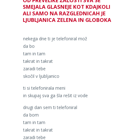
OD PREVELIKE ŽALOSTI SVA SE
SMEJALA GLASNEJE KOT KDAJKOLI
ALI SAMO NA RAZGLEDNICAH JE
LJUBLJANICA ZELENA IN GLOBOKA
nekega dne ti je telefoniral mož
da bo
tam in tam
takrat in takrat
zaradi tebe
skočil v ljubljanico
ti si telefonirala meni
in skupaj sva ga šla rešit iz vode
drugi dan sem ti telefoniral
da bom
tam in tam
takrat in takrat
zaradi tebe