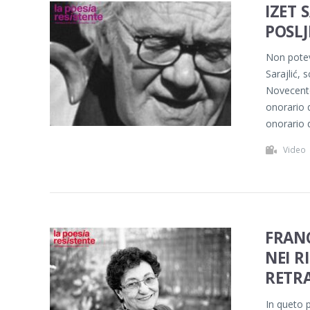
IZET 
POSLJ
Non potev
Sarajlić,
Novecento
onorario d
onorario d
Video
FRANC
NEI R
RETR
In queto p