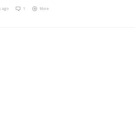
s ago
1
More