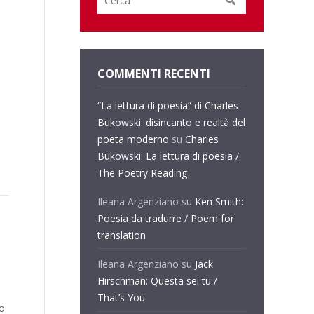
COMMENTI RECENTI
“La lettura di poesia” di Charles
Bukowski: disincanto e realtà del
poeta moderno
su
Charles
Bukowski: La lettura di poesia /
The Poetry Reading
Ileana Argenziano
su
Ken Smith:
Poesia da tradurre / Poem for
translation
Ileana Argenziano
su
Jack
Hirschman: Questa sei tu /
That’s You
mo