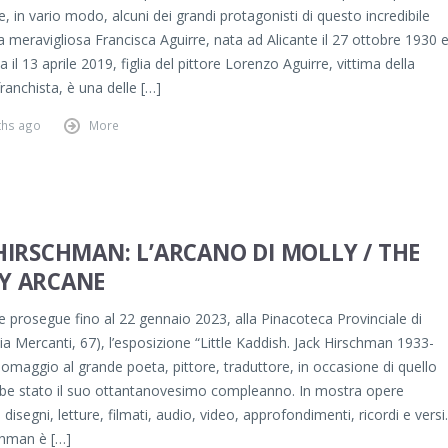
e, in vario modo, alcuni dei grandi protagonisti di questo incredibile
a meravigliosa Francisca Aguirre, nata ad Alicante il 27 ottobre 1930 
il 13 aprile 2019, figlia del pittore Lorenzo Aguirre, vittima della
franchista, è una delle […]
ths ago
More
HIRSCHMAN: L’ARCANO DI MOLLY / THE
Y ARCANE
e prosegue fino al 22 gennaio 2023, alla Pinacoteca Provinciale di
ia Mercanti, 67), l’esposizione “Little Kaddish. Jack Hirschman 1933-
 omaggio al grande poeta, pittore, traduttore, in occasione di quello
be stato il suo ottantanovesimo compleanno. In mostra opere
, disegni, letture, filmati, audio, video, approfondimenti, ricordi e versi.
chman è […]