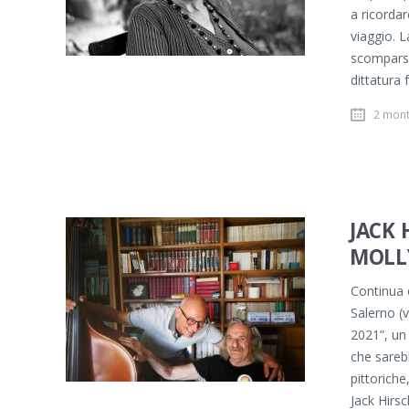
a ricordar
viaggio. L
scomparsa 
dittatura 
2 mon
JACK 
MOLL
Continua 
Salerno (v
2021”, un
che sareb
pittoriche
Jack Hirs