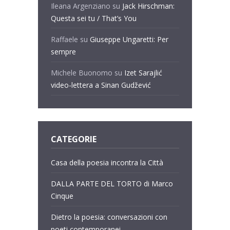
Ileana Argenziano
su
Jack Hirschman:
Questa sei tu / That’s You
Raffaele
su
Giuseppe Ungaretti: Per
sempre
Michele Buonomo
su
Izet Sarajlić
video-lettera a Sinan Gudžević
CATEGORIE
Casa della poesia incontra la Città
DALLA PARTE DEL TORTO di Marco
Cinque
Dietro la poesia: conversazioni con
poeti contemporanei