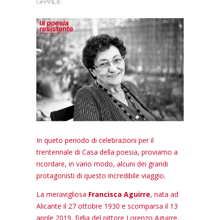
GRANDE
.
In queto periodo di celebrazioni per il
trentennale di Casa della poesia, proviamo a
ricordare, in vario modo, alcuni dei grandi
protagonisti di questo incredibile viaggio.
La meravigliosa
Francisca Aguirre
, nata ad
Alicante il 27 ottobre 1930 e scomparsa il 13
aprile 2019, figlia del pittore Lorenzo Aguirre,