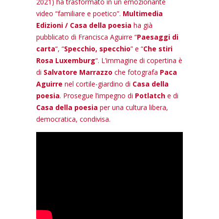
2021) ha trasformato in un emozionante
video “familiare e poetico”.
Multimedia
Edizioni / Casa della poesia
ha già
pubblicato di Francisca Aguirre “
Paesaggi di
carta
“, “
Specchio, specchio
” e “
Che stiri
Rosa Luxemburg
“. L’immagine di copertina è
di
Salvatore Marrazzo
che fotografa
Paca
Aguirre
nel cortile-giardino di
Casa della
poesia
. Prosegue l’impegno di
Potlatch
e di
Casa della poesia
per una cultura libera,
democratica, condivisa.