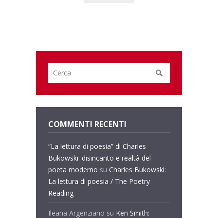
COMMENTI RECENTI
“La lettura di poesia” di Charles
Bukowski: disincanto e realtà del
poeta moderno
su
Charles Bukowski:
La lettura di poesia / The Poetry
Reading
Ileana Argenziano
su
Ken Smith: